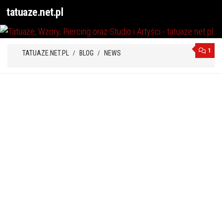
tatuaze.net.pl
Przejdź do treści
1
TATUAZE.NET.PL
BLOG
NEWS
/
/