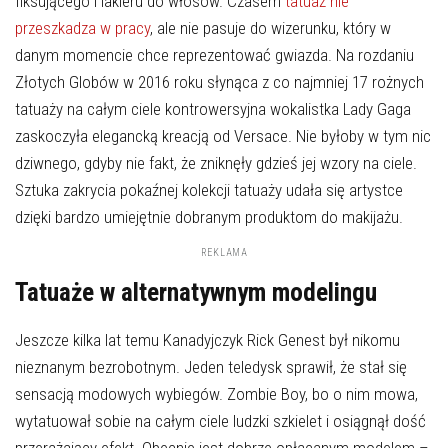
fiksującego i lakieru do włosów. Czasem
tatuaż nie
przeszkadza w pracy
, ale nie pasuje do wizerunku, który w
danym momencie chce reprezentować gwiazda. Na rozdaniu
Złotych Globów w 2016 roku słynąca z co najmniej 17 rożnych
tatuaży na całym ciele kontrowersyjna wokalistka Lady Gaga
zaskoczyła elegancką kreacją od Versace. Nie byłoby w tym nic
dziwnego, gdyby nie fakt, że zniknęły gdzieś jej wzory na ciele.
Sztuka zakrycia pokaźnej kolekcji tatuaży udała się artystce
dzięki bardzo umiejętnie dobranym produktom do makijażu.
REKLAMA
Tatuaże w alternatywnym modelingu
Jeszcze kilka lat temu Kanadyjczyk Rick Genest był nikomu
nieznanym bezrobotnym. Jeden teledysk sprawił, że stał się
sensacją modowych wybiegów. Zombie Boy, bo o nim mowa,
wytatuował sobie na całym ciele ludzki szkielet i osiągnął dość