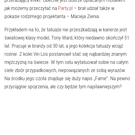
przerażający efekt. Obecnie jest dobrze opłacanym modelem –
jak możemy przeczytać na
Party.pl
– brał udział także w
pokazie rodzimego projektanta – Macieja Zienia.
Przykładem na to, że tatuaże nie przeszkadzają w karierze jest
światowej klasy model, Tony Ward, który niedawno skończył 51
lat. Pracuje w branży od 30 lat, a jego kolekcja tatuaży wciąż
rośnie. Z kolei Vin Los postanowił stać się najbardziej znanym
mężczyzną na świecie. W tym celu wytatuował sobie na całym
ciele zbiór przypadkowych, niepowiązanych ze sobą wyrazów.
Na środku jego czoła znajduje się duży napis „Fame”. Na pewno
przyciągnie spojrzenia, ale czy będzie tym najsławniejszym?